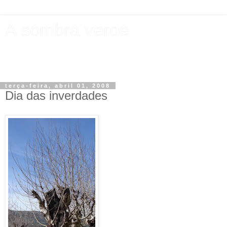
A sombra verde
"Um poema ou uma árvore podem ainda sal­var o mundo." -
Eugénio de Andrade
terça-feira, abril 01, 2008
Dia das inverdades